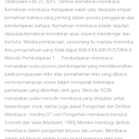
SlideShare Feb 27, 2015 · Definisi kemahiran membaca.
Kemahiran membaca merupakan salah satu daripada empat
kemahiran bahasa yang penting dalam proses pengajaran dan
pembelajaran bahasa. Kemahiran membaca adalah lanjutan
daripada kemahiran-kemahiran asas seperti mendengar dan
bertutur. Melalui pembacaan, seseorang itu mampu menimba
ilmu pengetahuan yang tidak dapat BAB II KAJIAN PUSTAKA A.
Metode Pembelajaran 1. … Pembelajaran membaca
merupakan suatu proses pembelajaran yang menitikberatkan
pada penguasaan teks atau pemahaman teks yang dibaca
serta kemampuan siswa dalam menjawab beberapa
pertanyaan yang diberikan oleh guru. Metode SQ3R
merupakan suatu metode membaca yang ditujukan untuk
kepentingan studi, namun juga dapat Pengertian dan Definisi
Membaca - medrec07.com Pengertian membaca menurut
Schmitt dan Viala (Madiyant, 1993) Mereka membagi definisi
membaca dalam pengertian khusus dan umum. Membaca
dalam arti khusus adalah suatu upaya mengurai teks tulis