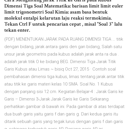
Dimensi Tiga Soal Matematika: barisan limit limit euler
limit trigonometri Soal Kimia: asam basa bentuk
molekul entalpi kelarutan laju reaksi termokimia.
Tekan Ctrl F untuk pencarian cepat , misal "Soal 3" lalu
tekan enter.
(PDF) MENENTUKAN JARAK PADA RUANG DIMENSI TIGA … titik
dengan bidang, jarak antara garis den gan bidang, Salah satu
unsur jarak geometris pada kubus adalah jarak anta ra dua .
adalah jarak titik O ke bidang BEG. Dimensi Tiga Jarak Titik
Garis Kubus atau Limas ~ bisiq Oct 27, 2015 · Contoh soal
pembahasan dimensi tiga kubus, limas tentang jarak antar titik
atau titik ke garis materi kelas 10 SMA. Soal No. 1 Kubus
dengan panjang sisi 12 cm. Kegiatan Belajar-4 : Jarak Garis ke
Garis – Dimensi 3-Jarak Jarak Garis ke Garis Sekarang
perhatikan gambar di bawah ini. Pada gambar di atas terdapat
dua buah garis yaitu garis f dan garis g. Dari kedua garis itu
ditarik sebuah garis yang tegak lurus dengan garis f dan garis