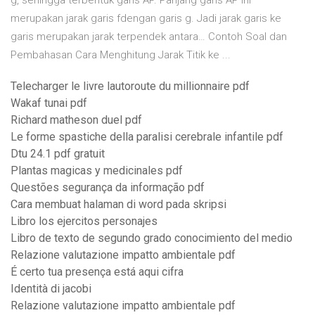
g, sehingga terbentuk garis AP. Panjang garis AP ini
merupakan jarak garis fdengan garis g. Jadi jarak garis ke
garis merupakan jarak terpendek antara… Contoh Soal dan
Pembahasan Cara Menghitung Jarak Titik ke ...
Telecharger le livre lautoroute du millionnaire pdf
Wakaf tunai pdf
Richard matheson duel pdf
Le forme spastiche della paralisi cerebrale infantile pdf
Dtu 24.1 pdf gratuit
Plantas magicas y medicinales pdf
Questões segurança da informação pdf
Cara membuat halaman di word pada skripsi
Libro los ejercitos personajes
Libro de texto de segundo grado conocimiento del medio
Relazione valutazione impatto ambientale pdf
É certo tua presença está aqui cifra
Identità di jacobi
Relazione valutazione impatto ambientale pdf